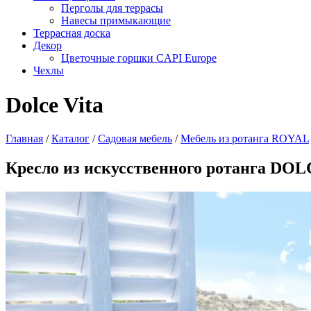
Перголы для террасы
Навесы примыкающие
Террасная доска
Декор
Цветочные горшки CAPI Europe
Чехлы
Dolce Vita
Главная
/
Каталог
/
Садовая мебель
/
Мебель из ротанга ROYAL
Кресло из искусственного ротанга DO