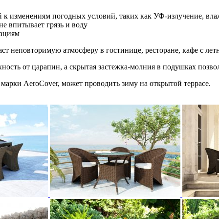
й к изменениям погодных условий, таких как УФ-излучение, влаж
е впитывает грязь и воду
мациям
т неповторимую атмосферу в гостинице, ресторане, кафе с лет
ость от царапин, а скрытая застежка-молния в подушках позвол
арки AeroCover, может проводить зиму на открытой террасе.