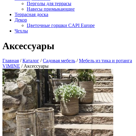
Перголы для террасы
Навесы примыкающие
Террасная доска
Декор
Цветочные горшки CAPI Europe
Чехлы
Аксессуары
Главная
/
Каталог
/
Садовая мебель
/
Мебель из тика и ротанга
VIMINE
/
Аксессуары