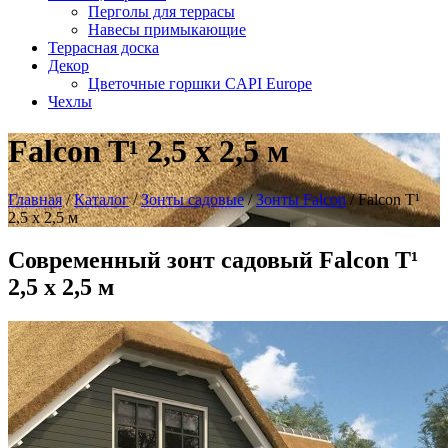
Перголы для террасы
Навесы примыкающие
Террасная доска
Декор
Цветочные горшки CAPI Europe
Чехлы
Falcon T¹ 2,5 x 2,5 м
Главная
/
Каталог
/
Зонты садовые
/
Зонты Falcon
/
Falcon T¹
2,5 x 2,5 м
Современный зонт садовый Falcon T¹
2,5 x 2,5 м