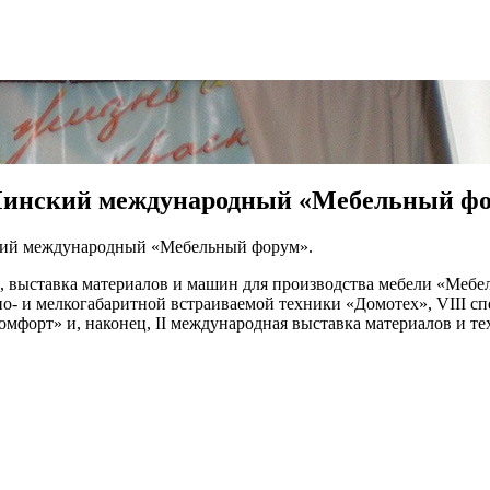
Минский международный «Мебельный ф
ский международный «Мебельный форум».
 выставка материалов и машин для производства мебели «Меб
о- и мелкогабаритной встраиваемой техники «Домотех», VІІІ с
орт» и, наконец, ІІ международная выставка материалов и те