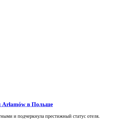
я Arłamów в Польше
тными и подчеркнула престижный статус отеля.