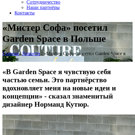
Сотрудничество
Наши партнёры
Контакты
«Мистер Софа» посетил
Garden Space в Польше
Главная
/
Новости
/
«Мистер Софа» посетил Garden Space в
Польше
«В Garden Space я чувствую себя
частью семьи. Это партнёрство
вдохновляет меня на новые идеи и
концепции» - сказал знаменитый
дизайнер Норманд Кутюр.